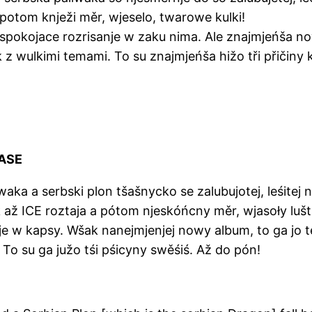
potom knježi měr, wjeselo, twarowe kulki!
spokojace rozrisanje w zaku nima. Ale znajmjeńša now
 wulkimi temami. To su znajmjeńša hižo tři přičiny 
EASE
aka a serbski plon tšašnycko se zalubujotej, leśitej
až ICE roztaja a pótom njeskóńcny měr, wjasoły lušt
e w kapsy. Wšak nanejmjenjej nowy album, to ga jo 
 To su ga južo tśi pśicyny swěśiś. Až do pón!