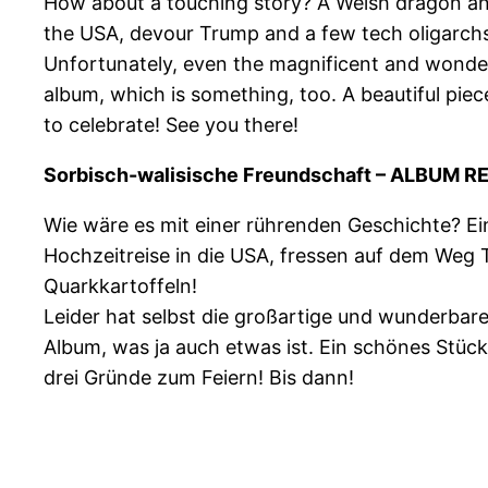
How about a touching story? A Welsh dragon and 
the USA, devour Trump and a few tech oligarchs
Unfortunately, even the magnificent and wonderfu
album, which is something, too. A beautiful piec
to celebrate! See you there!
Sorbisch-walisische Freundschaft – ALBUM R
Wie wäre es mit einer rührenden Geschichte? Ein 
Hochzeitreise in die USA, fressen auf dem Weg 
Quarkkartoffeln!
Leider hat selbst die großartige und wunderbar
Album, was ja auch etwas ist. Ein schönes Stüc
drei Gründe zum Feiern! Bis dann!