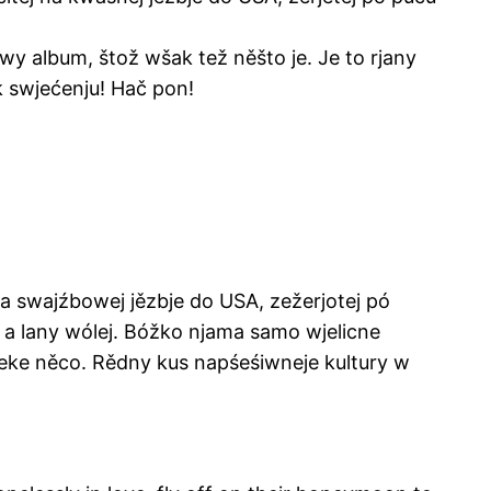
y album, štož wšak tež něšto je. Je to rjany
k swjećenju! Hač pon!
 na swajźbowej jězbje do USA, zežerjotej pó
 a lany wólej. Bóžko njama samo wjelicne
teke něco. Rědny kus napśeśiwneje kultury w