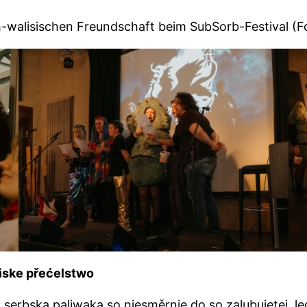
h-walisischen Freundschaft beim SubSorb-Festival (Fo
ske přećelstwo
a serbska paliwaka so njesměrnje do so zalubujetej, le