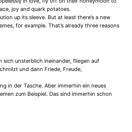
pelessly in love, fly off on their honeymoon to
ace, joy and quark potatoes.
ion up its sleeve. But at least there’s a new
themes, for example. That’s already three reasons
sich unsterblich ineinander, fliegen auf
chmilzt und dann Friede, Freude,
ung in der Tasche. Aber immerhin ein neues
Themen zum Beispiel. Das sind immerhin schon