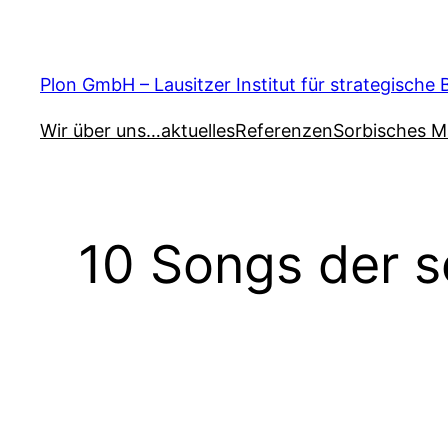
Zum
Inhalt
springen
Plon GmbH – Lausitzer Institut für strategische
Wir über uns…
aktuelles
Referenzen
Sorbisches M
10 Songs der s