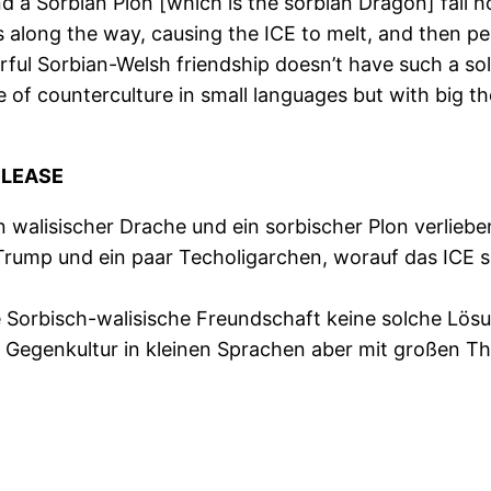
a Sorbian Plon [which is the sorbian Dragon] fall ho
 along the way, causing the ICE to melt, and then pe
l Sorbian-Welsh friendship doesn’t have such a solut
e of counterculture in small languages ​​but with big 
ELEASE
walisischer Drache und ein sorbischer Plon verlieben 
Trump und ein paar Techoligarchen, worauf das ICE s
e Sorbisch-walisische Freundschaft keine solche Lös
k Gegenkultur in kleinen Sprachen aber mit großen 