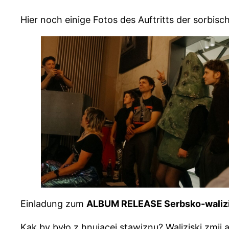
Hier noch einige Fotos des Auftritts der sorbisc
Einladung zum
ALBUM RELEASE Serbsko-walizi
Kak by było z hnujacej stawiznu? Waliziski zmij 