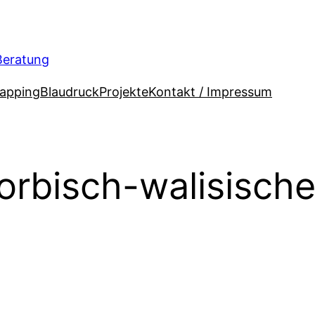
 Beratung
apping
Blaudruck
Projekte
Kontakt / Impressum
orbisch-walisisch