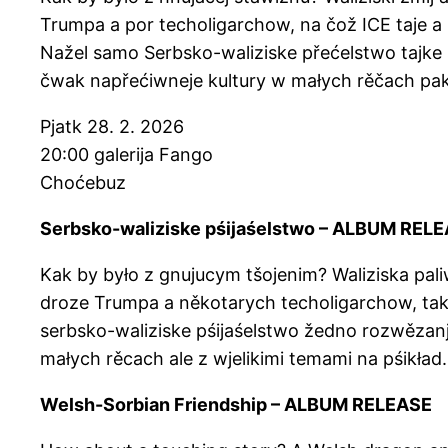
Trumpa a por techoligarchow, na čož ICE taje a 
Nažel samo Serbsko-waliziske přećelstwo tajke 
čwak napřećiwneje kultury w małych rěčach pak z
Pjatk 28. 2. 2026
20:00 galerija Fango
Choćebuz
Serbsko-waliziske pśijaśelstwo – ALBUM REL
Kak by było z gnujucym tšojenim? Waliziska paliw
droze Trumpa a někotarych techoligarchow, tak 
serbsko-waliziske pśijaśelstwo žedno rozwězanj
małych rěcach ale z wjelikimi temami na pśikład.
Welsh-Sorbian Friendship – ALBUM RELEASE