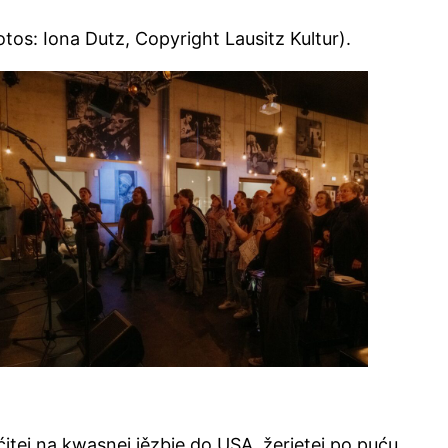
tos: Iona Dutz, Copyright Lausitz Kultur).
ćitej na kwasnej jězbje do USA, žerjetej po puću